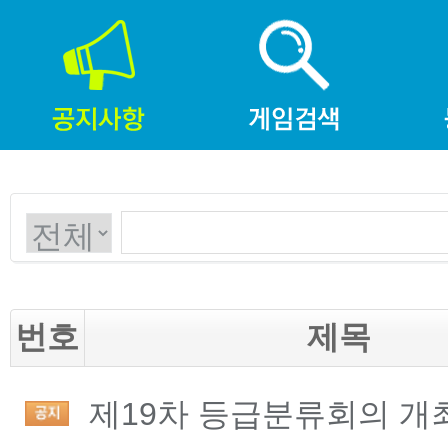
번호
제목
제19차 등급분류회의 개