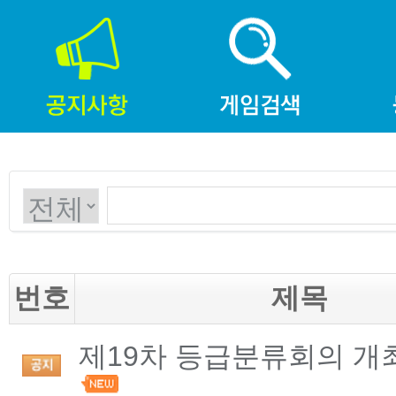
번호
제목
제19차 등급분류회의 개