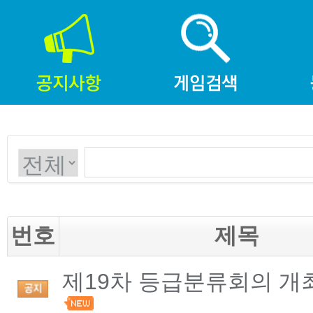
번호
제목
제19차 등급분류회의 개