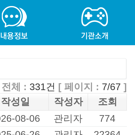
전체 :
331건
[ 페이지 :
7/67
]
작성일
작성자
조회
026-08-06
관리자
774
025-06-26
관리자
22364