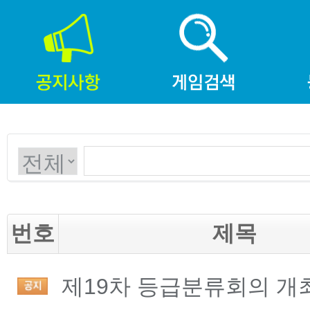
번호
제목
제19차 등급분류회의 개