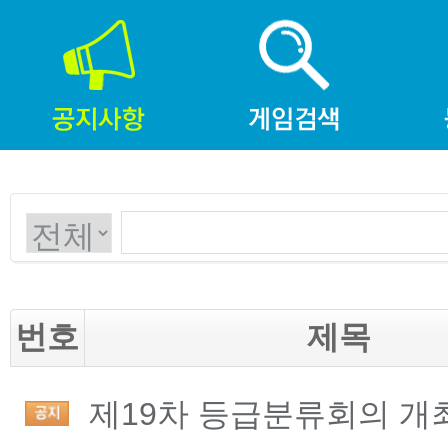
번호
제목
제19차 등급분류회의 개