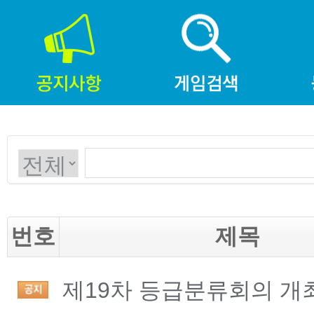
번호
제목
제19차 등급분류회의 개