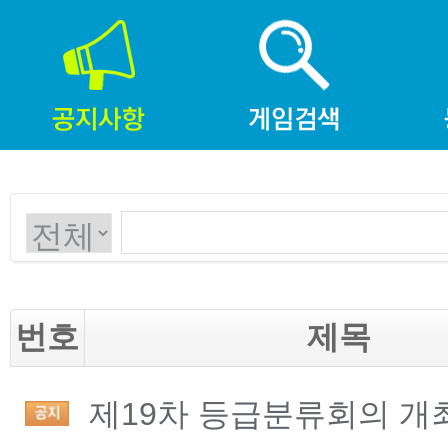
번호
제목
제19차 등급분류회의 개