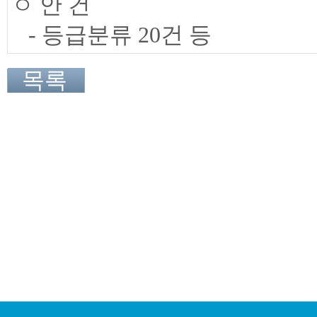
ㅇ 안 건
- 등급분류 20건 등
목록