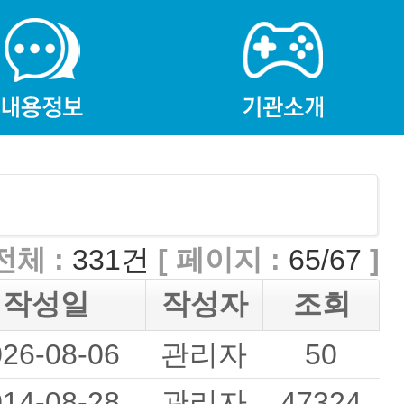
전체 :
331건
[ 페이지 :
65/67
]
작성일
작성자
조회
026-08-06
관리자
50
014-08-28
관리자
47324