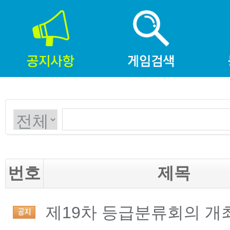
번호
제목
제19차 등급분류회의 개