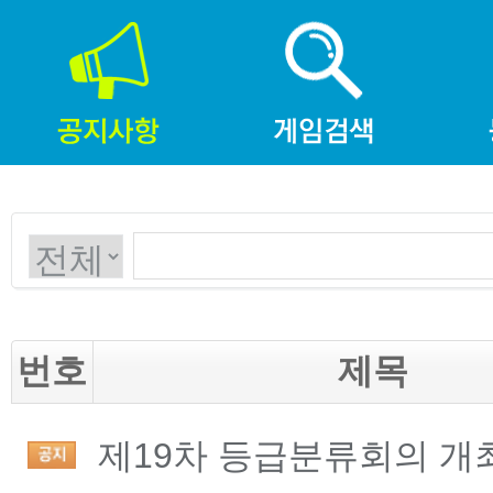
번호
제목
제19차 등급분류회의 개