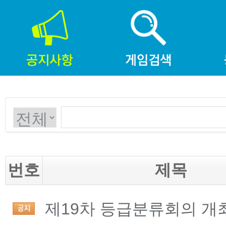
번호
제목
제19차 등급분류회의 개