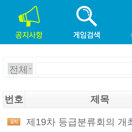
번호
제목
제19차 등급분류회의 개