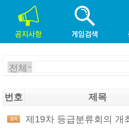
번호
제목
제19차 등급분류회의 개