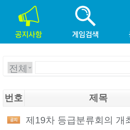
번호
제목
제19차 등급분류회의 개