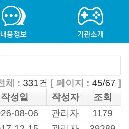
전체 :
331건
[ 페이지 :
45/67
]
작성일
작성자
조회
026-08-06
관리자
1179
017-12-15
관리자
39289