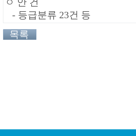
ㅇ 안 건
- 등급분류 23건 등
목록