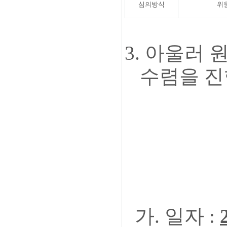
심의방식
위
3.
아울러 
수렴을 진
-
가. 일자 :