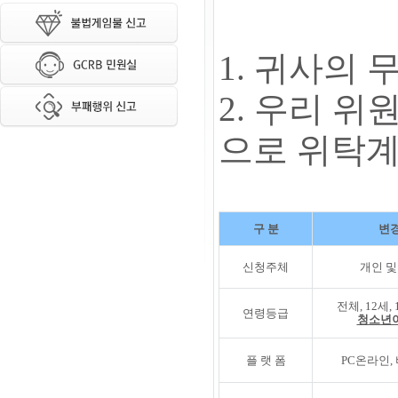
1. 귀사의
2. 우리 위
으로 위탁계
구 분
변경
신청주체
개인 및
전체, 12세,
연령등급
청소년
플 랫 폼
PC온라인,