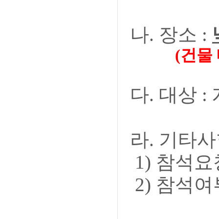
나. 장소 :
(건물 내 주
다. 대상 
라. 기타사
1) 참석요청
2) 참석여부는