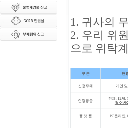
1. 귀사의
2. 우리 위
으로 위탁계
구 분
변경
신청주체
개인 및
전체, 12세,
연령등급
청소년
플 랫 폼
PC온라인,