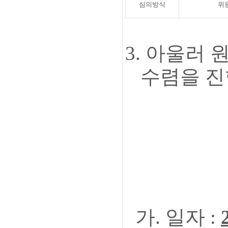
심의방식
위
3.
아울러 
수렴을 진
-
가. 일자 :