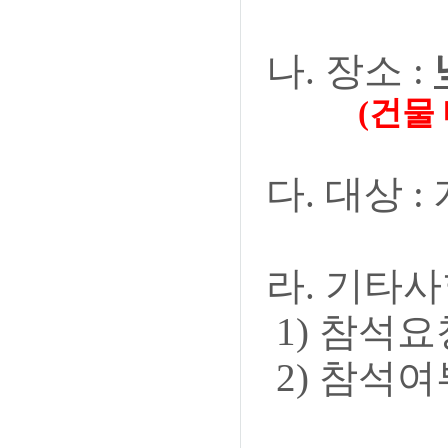
나. 장소 :
(건물 내 주
다. 대상 
라. 기타사
1) 참석요청
2) 참석여부는