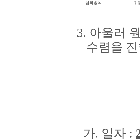
심의방식
위
3.
아울러 
수렴을 진
-
가. 일자 :