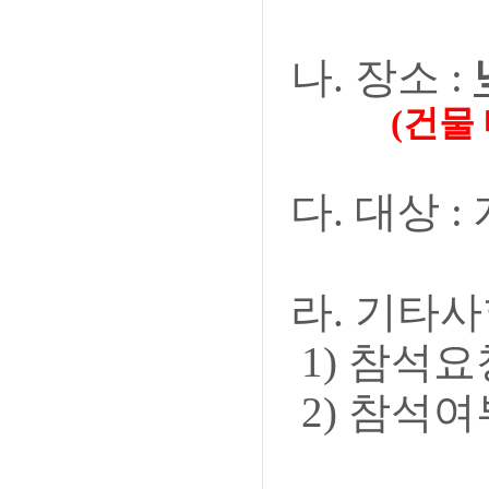
나. 장소 :
(건물 내 주
다. 대상 
라. 기타사
1) 참석요청
2) 참석여부는