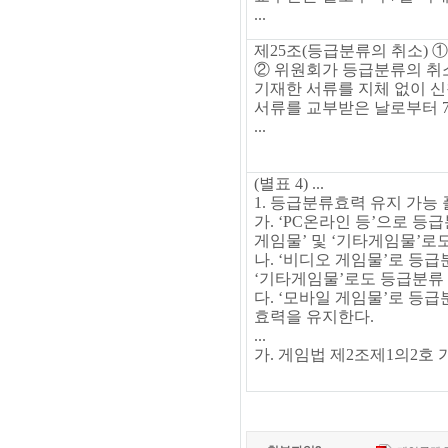
...
제
25
조
(
등급분류의 취소
)
②
위원회가 등급분류의 취소
기재한 서류를 지체 없이 
서류를 교부받은 날로부터
...
(
별표
4) ...
1.
등급분류효력 유지 가능
가
. ‘PC
온라인 등
’
으로 등급
게임물
’
및
‘
기타게임물
’
로
나
. ‘
비디오 게임물
’
로 등급
‘
기타게임물
’
로도 등급분류
다
. ‘
모바일 게임물
’
로 등급
효력을 유지한다
.
...
가
.
게임법 제
2
조제
1
의
2
호 