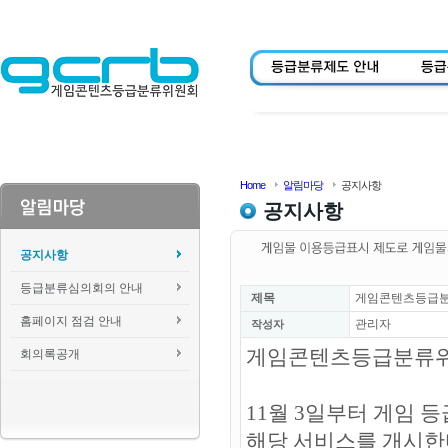
Home
알림마당
공지사항
공지사항
공지사항
등급분류심의회의 안내
제목
게임콘텐츠등급분
홈페이지 점검 안내
관리자
작성자
게임콘텐츠등급분류
회의록공개
11
월
3
일부터 게임 등
해당 서비스를 개시한