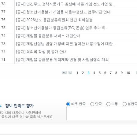
78
[공지] 민간주도 정책자문기구 결성에 따른 게임 선도기업 및 ..
77
[공지] 청소년이용불가 게임물 내용수정신고 업무이관 안내
76
[공지] 2026년도 등급분류위원회 연간 회의일정
75
[공지] 청소년이용불가 등급분류(PC, 콘솔) 업무 추가 위..
74
[공지] 게임물 등급분류 서비스 개편안내
73
[공지] 게임산업법 법령 개정에 따른 경미한 내용수정에 대한 ..
72
[공지] 회의록 작성 및 공개 안내
71
[공지] 게임물 등급분류 위탁계약 변경 및 사업설명회 개최
1
2
3
4
5
6
7
8
9
10
매우 만족
만족
보통
불만