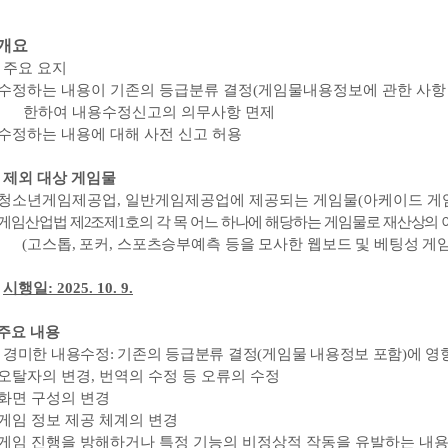
 개요
.
주요 요지
수정하는 내용이 기존의 등급분류 결정
(
게임물내용정보에 관한 사항
한하여 내용수정신고의 의무사항 면제
수정하는 내용에 대해 사전 신고 허용
.
제외 대상 게임물
청소년게임제공업
,
일반게임제공업에 제공되는 게임물
(
아케이드 게
게임산업법 제
2
조제
1
호의 각 목 어느 하나에 해당하는 게임물로 재산상의 
(
고스톱
,
포커
,
스포츠승부예측 등을 모사한 웹보드 및 베팅성 게
.
시행일
: 2025. 10. 9.
주요 내용
.
경미한 내용수정
:
기존의 등급분류 결정
(
게임물 내용정보 포함
)
에 영
오탈자의 변경
,
번역의 수정 등 오류의 수정
화면 구성의 변경
게임 정보 제공 체계의 변경
게임 진행을 방해하거나 특정 기능의 비정상적 작동을 유발하는 내용