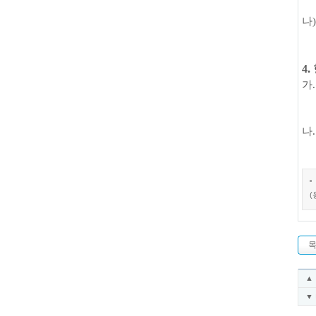
나
4.
가
.
나
(
▲
▼