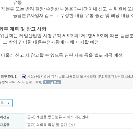
유통
)
재분류 또는 반려 결정
:
수정한 내용을
24
시간 이내 신고
→
위원회 또
등급분류사업자
검토
→
수정한 내용 유통 중단 및 해당 내용 
향후 계획 및 참고 사항
위원회는 게임산업법 시행규칙 제
9
조의
2
제
2
항제
5
호에 따른 등급
그 밖의 경미한 내용수정사항에 대해 제시할 예정
.
아울러 신고 시 참고할 수 있도록 관련 자료 등을 별도 제공 예정
첨부파일1
게임산업진흥에 관한 법률 시행규칙 일부개정령_문화체육관광부령 제615호_2025.
용량:46,807Kb / 다운로드:0회)
목록
[공지] 게임물 등급분류 서비스 개편안내
 이전글
[공지] 회의록 작성 및 공개 안내
 다음글