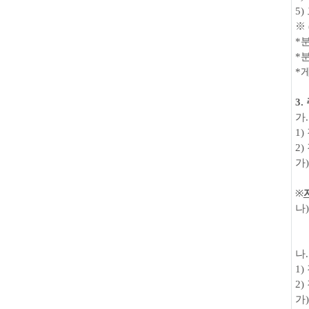
5)
※
*
*
분
*
게
3.
가
1)
2)
가
※
나
나
1)
2)
가