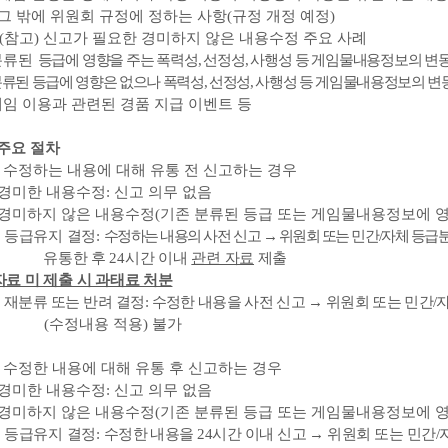
그 밖에 위원회 규정에 정하는 사항
(
규정 개정 예정
)
(
참고
)
신고가 필요한 경미하지 않은 내용수정 주요 사례
분류된
등급에 영향을 주는 폭력성
,
선정성
,
사행성 등 게임물내용정보의 변동
류된 등급에 영향은 없으나 폭력성
,
선정성
,
사행성 등 게임물내용정보의 변동
임 이용과 관련된 경품 지급 이벤트 등
주요 절차
.
수정하는 내용에 대해 유통 전 신고하는 경우
경미한 내용수정
:
신고 의무 없음
경미하지 않은 내용수정
(
기존 분류된 등급 또는 게임물내용정보에 영
)
등급유지 결정
:
수정하는 내용의 사전 신고
→
위원회 또는 민간
/
자체 등급
유통한 후
24
시간 이내
관련 자료
제출
자료 미 제출 시 과태료 처분
)
재분류 또는 반려 결정
:
수정한 내용을 사전 신고
→
위원회 또는 민간
/
(
수정내용 적용
)
불가
.
수정한 내용에 대해 유통 후 신고하는 경우
경미한 내용수정
:
신고 의무 없음
경미하지 않은 내용수정
(
기존 분류된 등급 또는 게임물내용정보에 영
)
등급유지 결정
:
수정한 내용을
24
시간 이내 신고
→
위원회 또는 민간
/