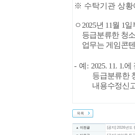
※
수탁기관 상황
ㅇ
2025
년
11
월
1
일
등급분류한 청
업무는 게임콘
-
예
:
2025. 11. 1.
에
등급분류한
내용수정신
목록
[공지] 2026년
▲ 이전글