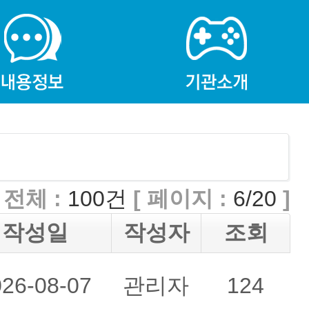
전체 :
100건
[ 페이지 :
6/20
]
작성일
작성자
조회
026-08-07
관리자
124