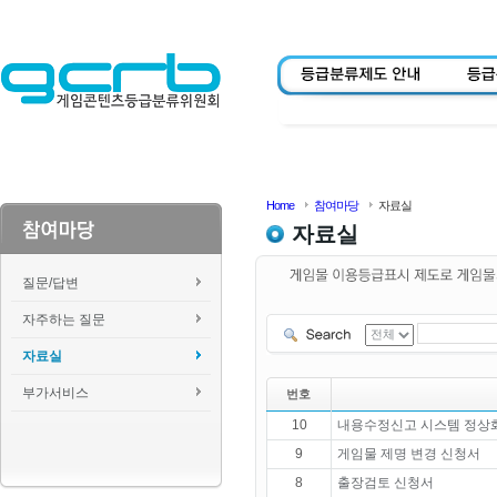
Home
참여마당
자료실
자료실
질문/답변
자주하는 질문
자료실
부가서비스
번호
10
내용수정신고 시스템 정상화
9
게임물 제명 변경 신청서
8
출장검토 신청서