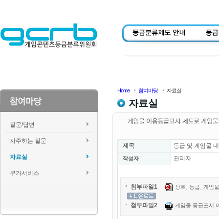
Home
참여마당
자료실
자료실
질문/답변
자주하는 질문
제목
등급 및 게임물 
자료실
관리자
작성자
부가서비스
첨부파일1
상호¸ 등급¸ 게임물
첨부파일2
게임물 등급표시 이미지.