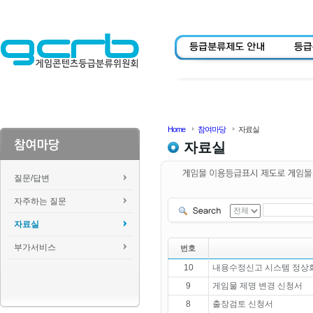
Home
참여마당
자료실
자료실
질문/답변
자주하는 질문
자료실
부가서비스
번호
10
내용수정신고 시스템 정상화
9
게임물 제명 변경 신청서
8
출장검토 신청서