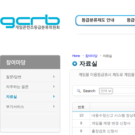
Home
참여마당
자료실
자료실
질문/답변
자주하는 질문
자료실
부가서비스
번호
10
내용수정신고 시스템 정상화
9
게임물 제명 변경 신청서
8
출장검토 신청서