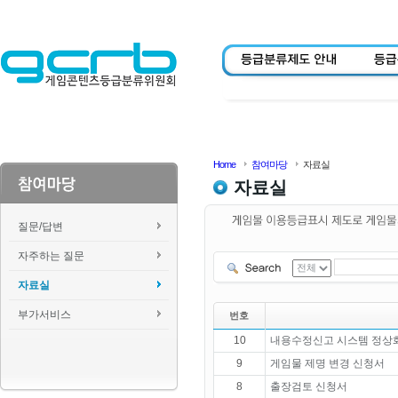
Home
참여마당
자료실
자료실
질문/답변
자주하는 질문
자료실
부가서비스
번호
10
내용수정신고 시스템 정상화
9
게임물 제명 변경 신청서
8
출장검토 신청서