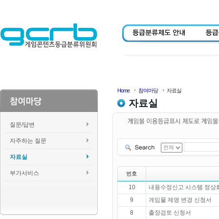
Home
참여마당
자료실
자료실
질문/답변
자주하는 질문
자료실
부가서비스
번호
10
내용수정신고 시스템 정상화
9
게임물 제명 변경 신청서
8
출장검토 신청서