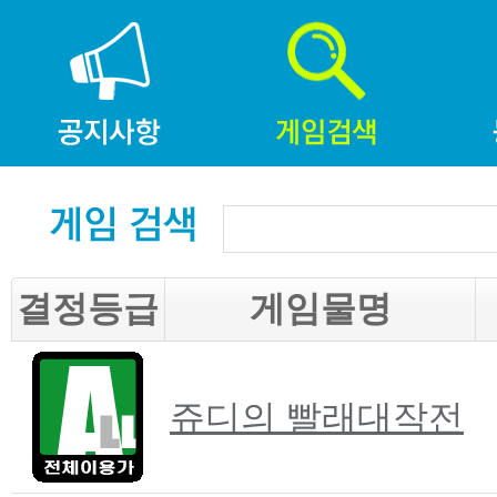
결정등급
게임물명
쥬디의 빨래대작전