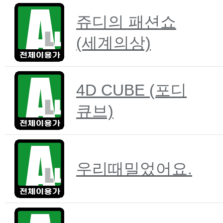
쥬디의 패션쇼
(세계의상)
4D CUBE (포디
큐브)
우리때밀었어요.