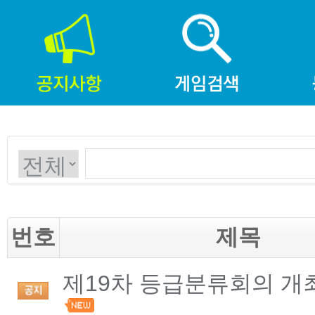
번호
제목
제19차 등급분류회의 개