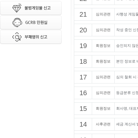
21
심의관련
사행성 게임
20
심의관련
작성 중인 신
19
회원정보
승인되지 않은
18
회원정보
본인 정보로 
17
심의관련
심의 철회 시
16
심의관련
등급분류 신청
15
회원정보
회사명, 대표
14
사후관련
세금 계산서 